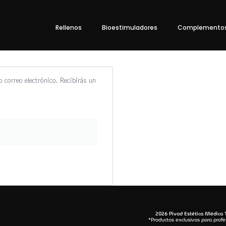
Rellenos
Bioestimuladores
Complemento
 correo electrónico. Recibirás un
2026 Pivod Estética Médica 
*Productos exclusivos para profe