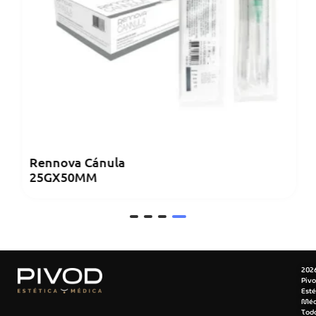
Rennova Cánula
25GX50MM
202
Piv
Esté
Méd
Tod